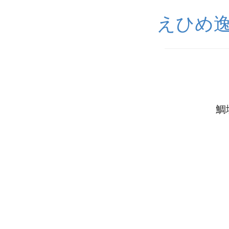
えひめ
鯛