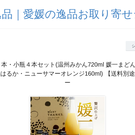
逸品｜愛媛の逸品お取り寄せ
１本・小瓶４本セット(温州みかん720ml 媛一まど
はるか・ニューサマーオレンジ160ml) 【送料別
ー