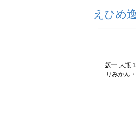
えひめ
媛一 大瓶
りみかん・