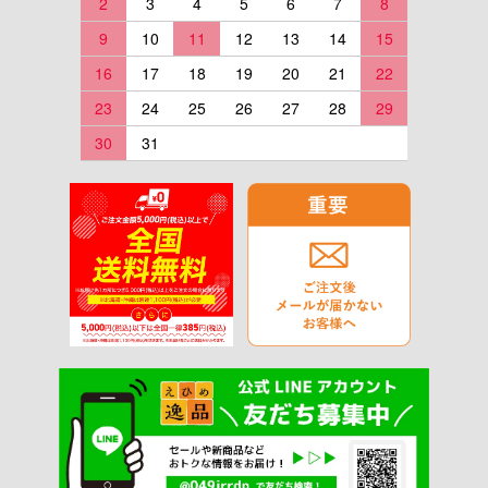
2
3
4
5
6
7
8
9
10
11
12
13
14
15
16
17
18
19
20
21
22
23
24
25
26
27
28
29
30
31