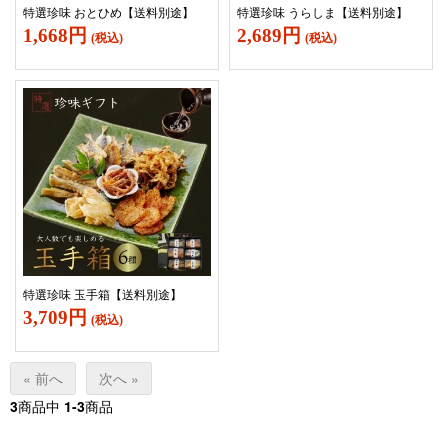
特選珍味 おとひめ【送料別途】
特選珍味 うらしま【送料別途】
1,668円
2,689円
(税込)
(税込)
特選珍味 玉手箱【送料別途】
3,709円
(税込)
« 前へ
次へ »
3
商品中
1-3
商品