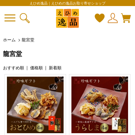
えひめ逸品｜えひめの逸品お取り寄せショップ
ホーム
>
龍宮堂
龍宮堂
おすすめ順
|
価格順
| 新着順