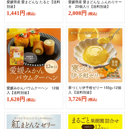
愛媛県産 愛まどんな たると【送料
愛媛県産 愛まどんな ふんわりケー
別途】
キ 20個入り【送料別途】
1,441円
2,008円
(税込)
(税込)
寒づくり伊予柑ゼリー 155g×12個
愛媛みかんバウムクーヘン 12個
入 【送料別途】
入【送料別途】
3,726円
1,620円
(税込)
(税込)