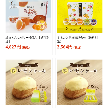
紅まどんなゼリー 6個入 【送料別
まるごと果樹園詰合せ【送料別
途】
途】
4,827円
3,564円
(税込)
(税込)