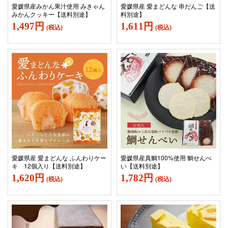
愛媛県産みかん果汁使用 みきゃん
愛媛県産 愛まどんな 串だんご【送
みかんクッキー【送料別途】
料別途】
1,497円
1,611円
(税込)
(税込)
愛媛県産 愛まどんな ふんわりケー
愛媛県産真鯛100%使用 鯛せんべ
キ 12個入り【送料別途】
い【送料別途】
1,620円
1,782円
(税込)
(税込)