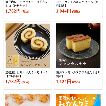
瀬戸内レモンクッキー 瀬戸内レ
ココアサンドみかんクリーム【送
トロ【送料別途】
料別途】
1,782円
1,044円
(税込)
(税込)
道後湯けむりぷりんろーるけーき
瀬戸内レモンカステラ3個入【送料
【送料別途】
別途】
1,782円
1,124円
(税込)
(税込)