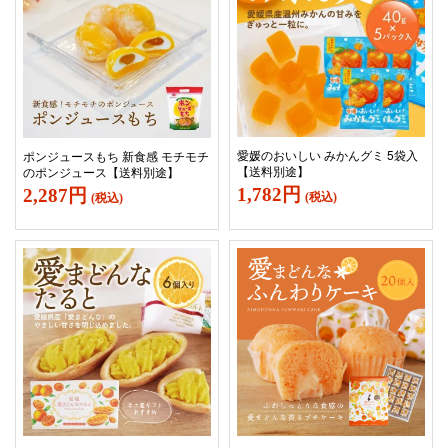
愛媛のおいしい みかんグミ 5袋入
ポンジュースもち 新食感 モチモチ
【送料別途】
のポンジュース【送料別途】
1,782円
2,287円
(税込)
(税込)