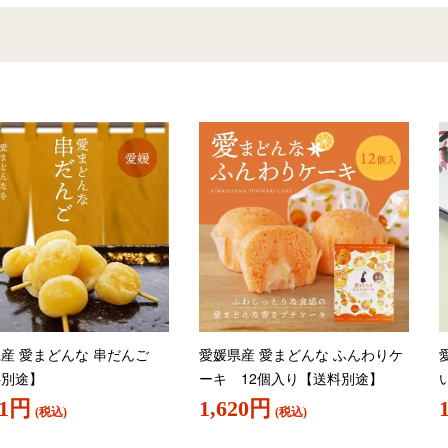
産 愛まどんな 串だんご
愛媛県産 愛まどんな ふんわりケ
料別途】
ーキ 12個入り【送料別途】
11円
1,620円
(税込)
(税込)