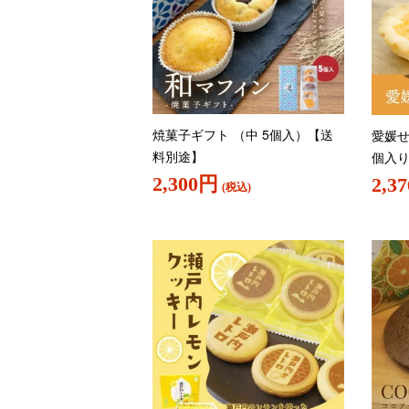
焼菓子ギフト （中 5個入）【送
愛媛せ
料別途】
個入
2,300円
2,3
(税込)