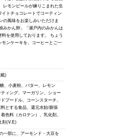
。
レモンピールが練りこまれた生
ワイトチョコレートでコーティン
ンの風味をお楽しみいただけま
娘みかん卵」「瀬戸内のみかんは
材料を使用しております。
ちょう
レモンケーキを、コーヒーとご一
載)
砂糖、小麦粉、バター、レモン
ーティング、マーガリン、ショー
ンドプードル、コーンスターチ、
料とする食品、還元水飴/膨張
、着色料（カロテン）、乳化剤、
(V.E)
料の一部に、アーモンド・大豆を