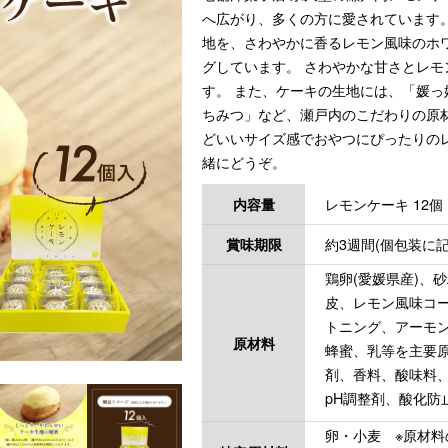
へ広がり、多くの方に愛されています
地を、さわやかに香るレモン風味のホ
グしています。
さわやかな甘さとレモ
す。
また、ケーキの生地には、「媛っ
ちみつ」など、瀬戸内のこだわりの原
どいいサイズ感でおやつにぴったりの
緒にどうぞ。
レモンケーキ 12個
内容量
約3週間(個包装に記
賞味期限
鶏卵(愛媛県産)、
皮、レモン風味コ
トニング、アーモ
原材料
蜂蜜、乳等を主要原
剤、香料、酸味料
pH調整剤、酸化防止剤
卵・小麦 ※原材