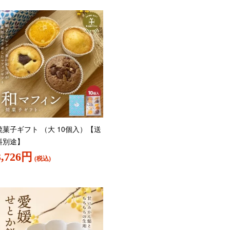
焼菓子ギフト （大 10個入）【送
料別途】
3,726円
(税込)