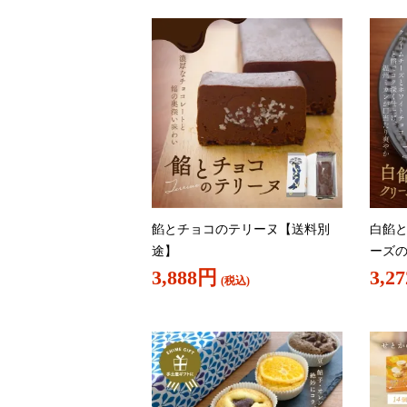
餡とチョコのテリーヌ【送料別
白餡
途】
ーズ
3,888円
3,2
(税込)