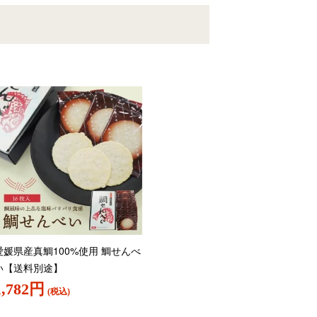
愛媛県産真鯛100%使用 鯛せんべ
い【送料別途】
1,782円
(税込)