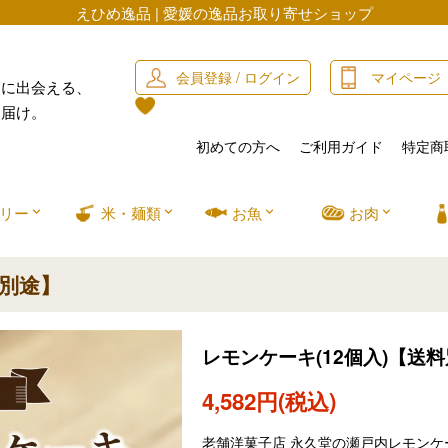
えひめ逸品 | 愛媛の逸品お取り寄せショップ
会員登録 / ログイン
マイページ
」に出会える、
お届け。
初めての方へ
ご利用ガイド
特定商
リー
米・麺類
お魚
お肉
料別途】
レモンケーキ(12個入)【送
4,582円(税込)
老舗洋菓子店 永久堂の瀬戸内レモン