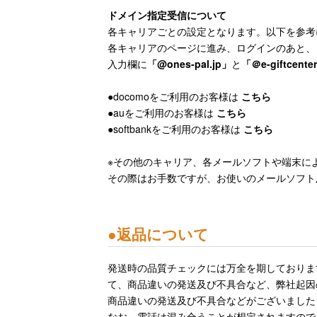
ドメイン指定受信について
各キャリアごとの設定となります。以下を参考
各キャリアのページに進み、ログインのあと、
入力欄に
「@ones-pal.jp」
と
「＠e-giftcente
●docomoをご利用のお客様は
こちら
●auをご利用のお客様は
こちら
●softbankをご利用のお客様は
こちら
※その他のキャリア、各メールソフトや端末に
その際はお手数ですが、お使いのメールソフト
●
返品について
発送時の品質チェックには万全を期しておりま
て、商品違いの発送及び不具合など、弊社起因
商品違いの発送及び不具合などがございました
なお、電話は混み合うことが想定されますので