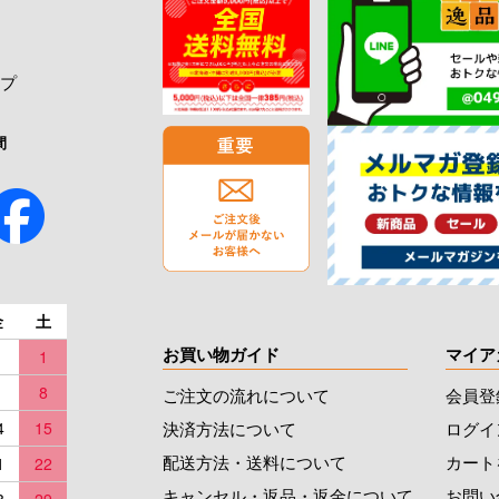
プ
間
金
土
お買い物ガイド
マイア
1
8
ご注文の流れについて
会員登
決済方法について
ログイ
4
15
配送方法・送料について
カート
1
22
キャンセル・返品・返金について
お問い
8
29