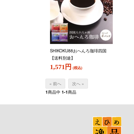
SHIKOKU88おへんろ珈琲四国
【送料別途】
1,571円
(税込)
« 前へ
次へ »
1
商品中
1-1
商品