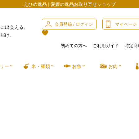
えひめ逸品 | 愛媛の逸品お取り寄せショップ
会員登録 / ログイン
マイページ
」に出会える、
お届け。
初めての方へ
ご利用ガイド
特定商
リー
米・麺類
お魚
お肉