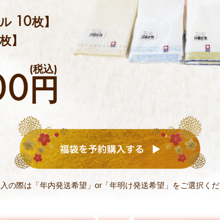
10
オル
枚】
枚】
00
円
購入の際は
「年内発送希望」or「年明け発送希望」を
ご選択くだ