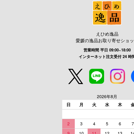
えひめ逸品
愛媛の逸品お取り寄せショッ
営業時間 平日 09:00~18:00
インターネット注文受付 24 時
2026年8月
日
月
火
水
木
2
3
4
5
6
7
9
10
11
12
13
1