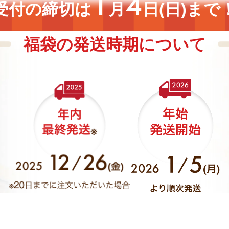
1
4
受付の締切は
月
日(日)まで
福袋の発送時期について