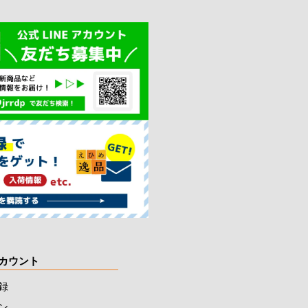
カウント
録
ン