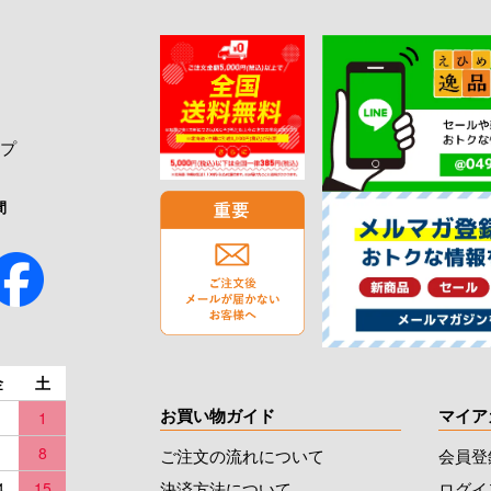
プ
間
金
土
お買い物ガイド
マイア
1
8
ご注文の流れについて
会員登
決済方法について
ログイ
4
15