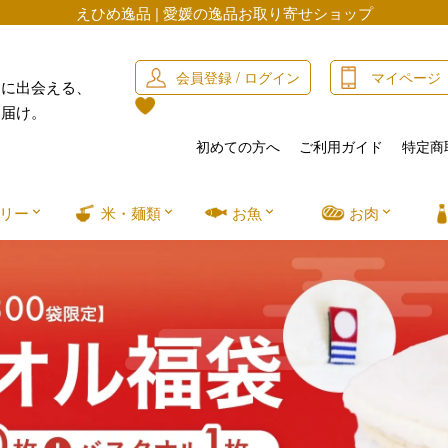
えひめ逸品 | 愛媛の逸品お取り寄せショップ
会員登録 / ログイン
マイページ
」に出会える、
お届け。
初めての方へ
ご利用ガイド
特定商
リー
米・麺類
お魚
お肉