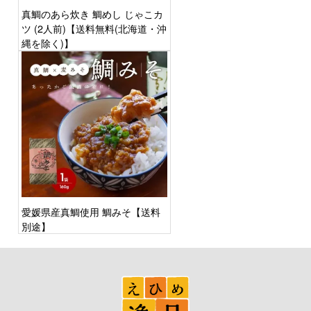
真鯛のあら炊き 鯛めし じゃこカ
ツ (2人前)【送料無料(北海道・沖
縄を除く)】
愛媛県産真鯛使用 鯛みそ【送料
別途】