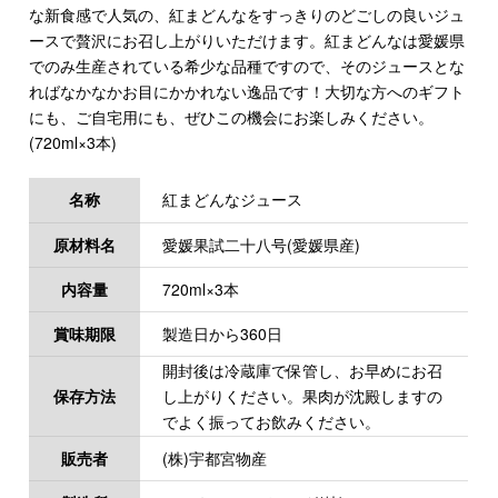
な新食感で人気の、紅まどんなをすっきりのどごしの良いジュ
ースで贅沢にお召し上がりいただけます。紅まどんなは愛媛県
でのみ生産されている希少な品種ですので、そのジュースとな
ればなかなかお目にかかれない逸品です！大切な方へのギフト
にも、ご自宅用にも、ぜひこの機会にお楽しみください。
(720ml×3本)
名称
紅まどんなジュース
原材料名
愛媛果試二十八号(愛媛県産)
内容量
720ml×3本
賞味期限
製造日から360日
開封後は冷蔵庫で保管し、お早めにお召
保存方法
し上がりください。果肉が沈殿しますの
でよく振ってお飲みください。
販売者
(株)宇都宮物産