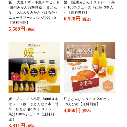
媛一 大瓶１本・小瓶４本セット
媛一(温州みかん ) ストレート果
(温州みかん720ml 媛一まどん
汁100%ジュース 720ml 3本入
な・つぶ入りみかん・はるか・
り【送料無料】
ニューサマーオレンジ160ml)
6,528円
(税込)
【送料別途】
5,589円
(税込)
媛一プレミアム小瓶160ml４本
紅まどんなジュース 2本セット
セット（媛一まどんな２本・甘
JAえひめ【送料別途】
平・せとか 各1本 ）ストレート
4,860円
(税込)
果汁100%ジュース【送料別
途】
3,911円
(税込)