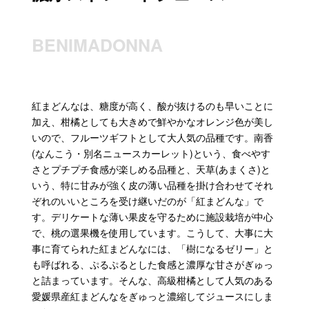
BENIMADONNA
紅まどんなは、糖度が高く、酸が抜けるのも早いことに
加え、柑橘としても大きめで鮮やかなオレンジ色が美し
いので、フルーツギフトとして大人気の品種です。南香
(なんこう・別名ニュースカーレット)という、食べやす
さとプチプチ食感が楽しめる品種と、天草(あまくさ)と
いう、特に甘みが強く皮の薄い品種を掛け合わせてそれ
ぞれのいいところを受け継いだのが「紅まどんな」で
す。デリケートな薄い果皮を守るために施設栽培が中心
で、桃の選果機を使用しています。こうして、大事に大
事に育てられた紅まどんなには、「樹になるゼリー」と
も呼ばれる、ぷるぷるとした食感と濃厚な甘さがぎゅっ
と詰まっています。そんな、高級柑橘として人気のある
愛媛県産紅まどんなをぎゅっと濃縮してジュースにしま