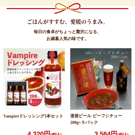
ごはんがすすむ、愛媛のうまみ。
毎日の食卓がちょっと贅沢になる、
お歳暮人気の味です。
道後ビール ビーフシチュー
Vampireドレッシング
3本セット
200g×５パック
4,320円
3,564円
(税込)
(税込)