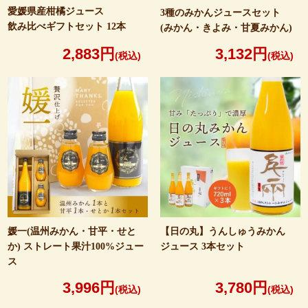
愛媛県産柑橘ジュース
3種のみかんジュースセット
飲み比べギフトセット
12本
(みかん・きよみ・
甘夏みかん)
2,883円
3,132円
(税込)
(税込)
媛一(温州みかん・甘平・
せと
【日の丸】うんしゅう
みかん
か)
ストレート果汁
100%ジュー
ジュース 3本セット
ス
3,996円
3,780円
(税込)
(税込)