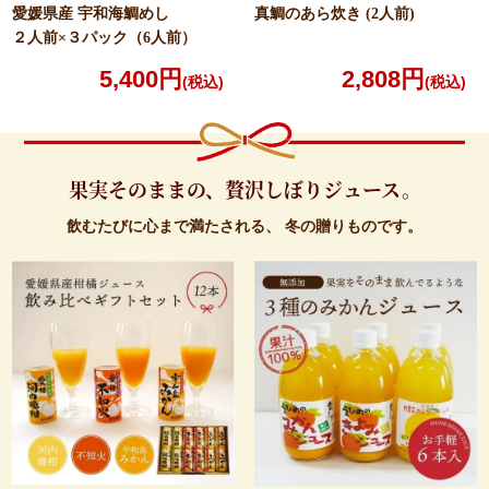
愛媛県産 宇和海鯛めし
真鯛のあら炊き (2人前)
２人前×３パック（6人前）
5,400円
2,808円
(税込)
(税込)
果実そのままの、
贅沢しぼりジュース。
飲むたびに心まで満たされる、
冬の贈りものです。