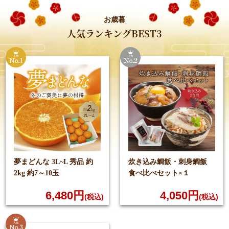
お歳暮
人気ランキングBEST3
夢まどんな 3L~L 秀品
約
炊き込み鯛飯・刺身鯛飯
2kg 約7～10玉
食べ比べセット×１
6,480円
4,050円
(税込)
(税込)