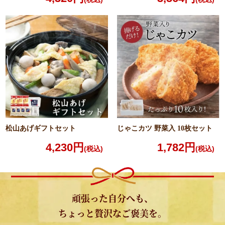
松山あげギフトセット
じゃこカツ 野菜入
10枚セット
4,230円
1,782円
(税込)
(税込)
頑張った自分へも、
ちょっと贅沢なご褒美を。