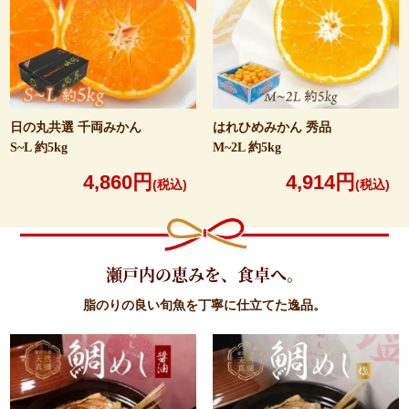
日の丸共選 千両みかん
はれひめみかん 秀品
S~L 約5kg
M~2L 約5kg
4,860円
4,914円
(税込)
(税込)
瀬戸内の恵みを、食卓へ。
脂のりの良い旬魚を丁寧に仕立てた逸品。