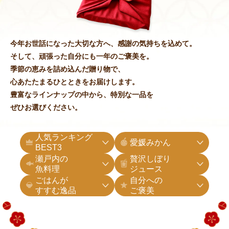
今年お世話になった大切な方へ、
感謝の気持ちを込めて。
そして、頑張った自分にも一年のご褒美を。
季節の恵みを詰め込んだ贈り物で、
心あたたまるひとときをお届けします。
豊富なラインナップの中から、特別な一品を
ぜひお選びください。
人気ランキング
愛媛みかん
BEST3
瀬戸内の
贅沢しぼり
魚料理
ジュース
ごはんが
自分への
すすむ逸品
ご褒美