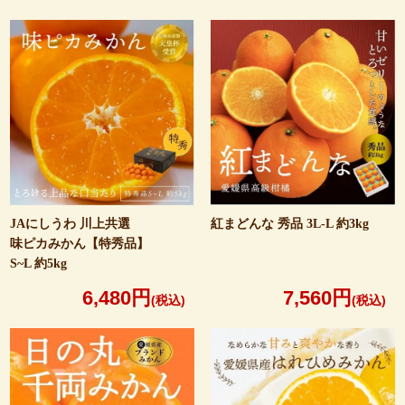
JAにしうわ 川上共選
紅まどんな 秀品
3L-L 約3kg
味ピカみかん【特秀品】
S~L 約5kg
6,480円
7,560円
(税込)
(税込)