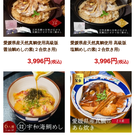
愛媛県産天然真鯛使用
高級版
愛媛県産天然真鯛使用
高級版
醤油鯛めしの素
(２合炊き用)
塩鯛めしの素
(２合炊き用)
3,996円
3,996円
(税込)
(税込)