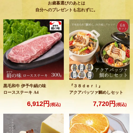
お歳暮選びのあとは
自分へのプレゼントも忘れずに。
黒毛和牛 伊予牛絹の味
『３８ｄｅｒｉ』
ロースステーキ A4
アクアパッツァ
鯛めしセット
6,912円
7,720円
(税込)
(税込)