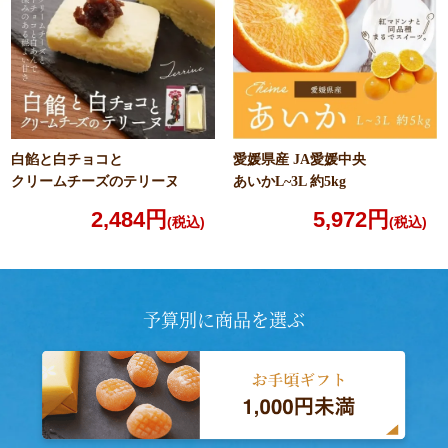
白餡と白チョコと
愛媛県産 JA愛媛中央
クリームチーズのテリーヌ
あいかL~3L 約5kg
2,484円
5,972円
(税込)
(税込)
予算別に商品を選ぶ