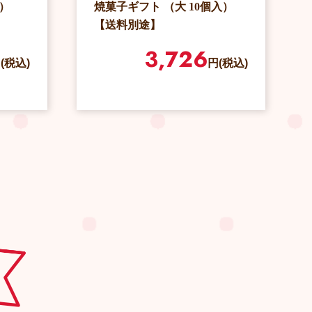
入）
焼菓子ギフト （大 10個入）
【送料別途】
3,726
(税込)
円(税込)