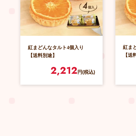
紅ま
紅まどんなタルト4個入り
【送
【送料別途】
2,212
円(税込)