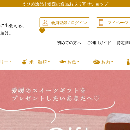
えひめ逸品 | 愛媛の逸品お取り寄せショップ
会員登録 / ログイン
マイページ
」に出会える、
お届け。
初めての方へ
ご利用ガイド
特定商
リー
米・麺類
お魚
お肉