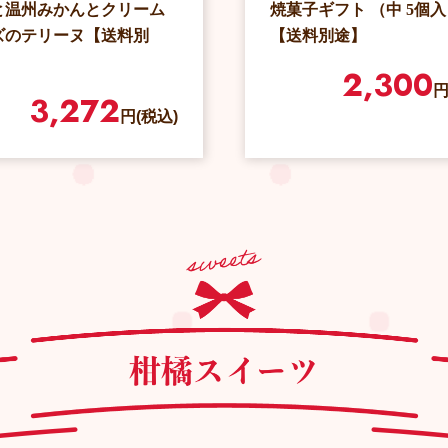
焼菓子ギフト （中 5個
と温州みかんとクリーム
【送料別途】
ズのテリーヌ【送料別
2,300
円
3,272
円(税込)