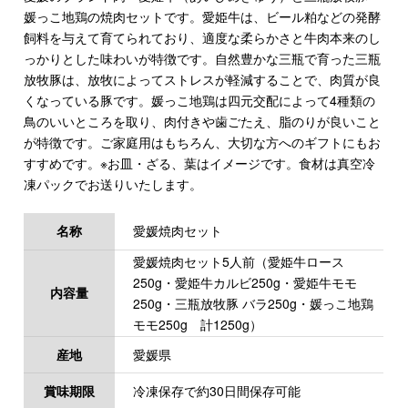
媛っこ地鶏の焼肉セットです。愛姫牛は、ビール粕などの発酵
飼料を与えて育てられており、適度な柔らかさと牛肉本来のし
っかりとした味わいが特徴です。自然豊かな三瓶で育った三瓶
放牧豚は、放牧によってストレスが軽減することで、肉質が良
くなっている豚です。媛っこ地鶏は四元交配によって4種類の
鳥のいいところを取り、肉付きや歯ごたえ、脂のりが良いこと
が特徴です。ご家庭用はもちろん、大切な方へのギフトにもお
すすめです。※お皿・ざる、葉はイメージです。食材は真空冷
凍パックでお送りいたします。
名称
愛媛焼肉セット
愛媛焼肉セット5人前（愛姫牛ロース
250g・愛姫牛カルビ250g・愛姫牛モモ
内容量
250g・三瓶放牧豚 バラ250g・媛っこ地鶏
モモ250g 計1250g）
産地
愛媛県
賞味期限
冷凍保存で約30日間保存可能