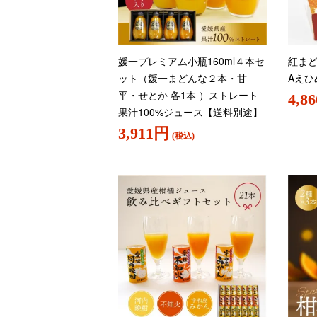
媛一プレミアム小瓶160ml４本セ
紅まど
ット（媛一まどんな２本・甘
Aえひ
平・せとか 各1本 ）ストレート
4,8
果汁100%ジュース【送料別途】
3,911円
(税込)