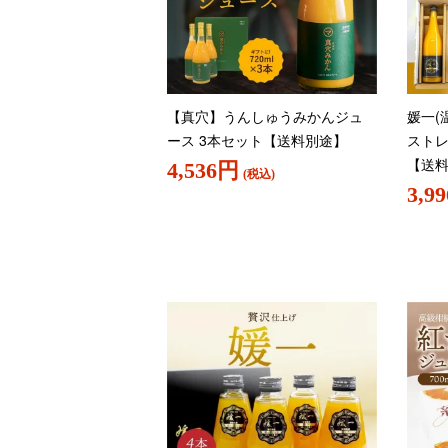
【真穴】うんしゅうみかんジュ
媛一(
ース 3本セット【送料別途】
ストレ
【送
4,536円
(税込)
3,9