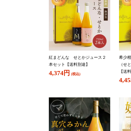
紅まどんな せとかジュース２
希少
本セット【送料別途】
（せ
【送
4,374円
(税込)
4,4