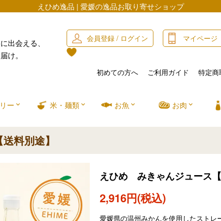
えひめ逸品 | 愛媛の逸品お取り寄せショップ
会員登録 / ログイン
マイページ
」に出会える、
お届け。
初めての方へ
ご利用ガイド
特定商
リー
米・麺類
お魚
お肉
【送料別途】
えひめ みきゃんジュース
2,916円(税込)
愛媛県の温州みかんを使用したストレ