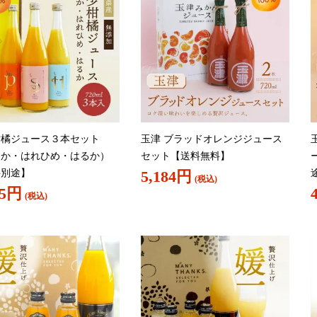
柑橘ジュース３本セット
玉津 ブラッドオレンジジュース
とか・はれひめ・はるか）
セット【送料無料】
料別途】
5,184円
(税込)
55円
(税込)