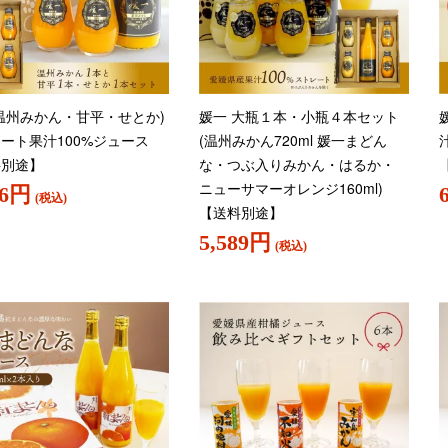
温州みかん・甘平・せとか)
媛一 大瓶１本・小瓶４本セット
ート果汁100%ジュース
(温州みかん720ml 媛一まどん
料別途】
な・つぶ入りみかん・はるか・
ニューサマーオレンジ160ml)
96円
(税込)
【送料別途】
5,589円
(税込)