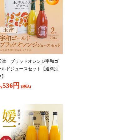
玉津 ブラッドオレンジ宇和ゴ
ールドジュースセット【送料別
途】
4,536円
(税込)